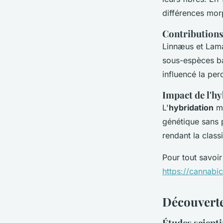
différences morp
Contributions
Linnæus et Lama
sous-espèces bas
influencé la per
Impact de l'hy
L'
hybridation
mo
génétique sans 
rendant la classi
Pour tout savoir 
https://cannabic
Découverte
Études scienti