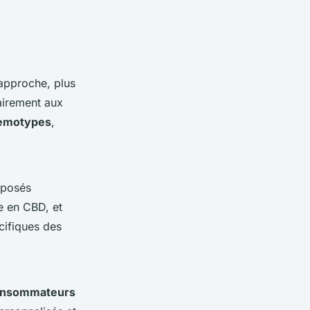
approche, plus
rairement aux
emotypes
,
mposés
e en CBD, et
cifiques des
consommateurs