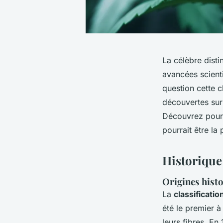
La célèbre disti
avancées scient
question cette c
découvertes sur
Découvrez pourqu
pourrait être la
Historique 
Origines histo
La
classificati
été le premier à
leurs fibres. En