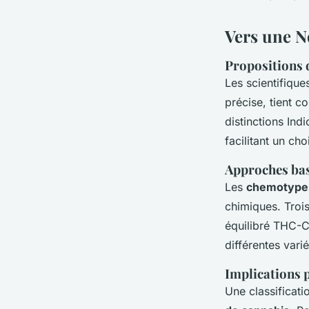
Vers une N
Propositions d
Les scientifique
précise, tient c
distinctions Ind
facilitant un cho
Approches bas
Les
chemotype
chimiques. Trois
équilibré THC-C
différentes varié
Implications 
Une classificat