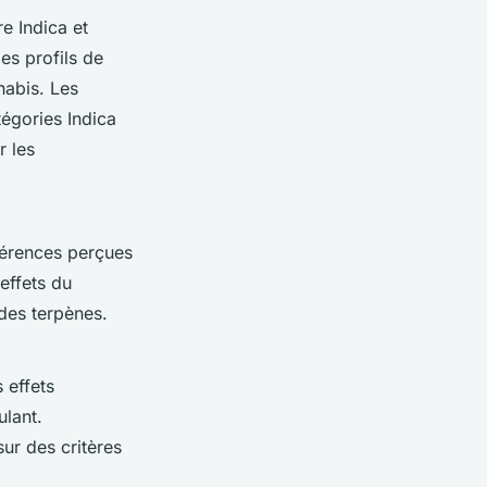
re Indica et
es profils de
nabis. Les
égories Indica
r les
férences perçues
effets du
 des terpènes.
 effets
ulant.
ur des critères