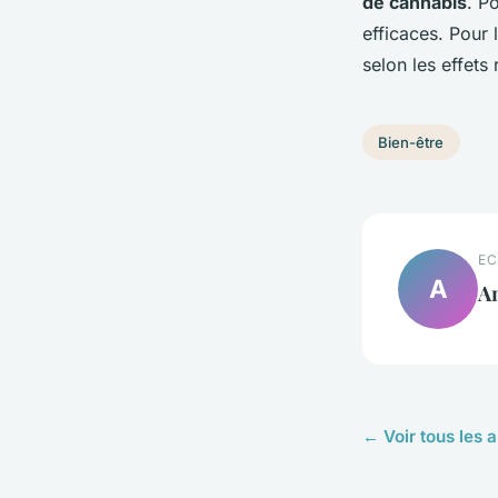
de cannabis
. P
efficaces. Pour
selon les effet
Bien-être
EC
A
A
← Voir tous les a