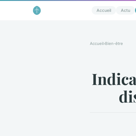
Accueil
Actu
Accueil
›
Bien-être
Indica
di