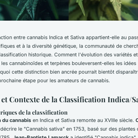
nction entre cannabis Indica et Sativa appartient-elle au pa
ifiques et à la diversité génétique, la communauté de cherc
lassification historique. Comment l'évolution des variétés et
 les cannabinoïdes et terpènes bouleversent-elles les idées
oi cette distinction bien ancrée pourrait bientôt disparaîtr
 prochaine étape pour les amateurs de cannabis.
et Contexte de la Classification Indica/S
riques de la classification
on du cannabis
en Indica et Sativa remonte au XVIIIe siècle.
 décrire le "Cannabis sativa" en 1753, basé sur des plantes 
 1785,
Jean-Baptiste Lamarck
a identifié "Cannabis indica"