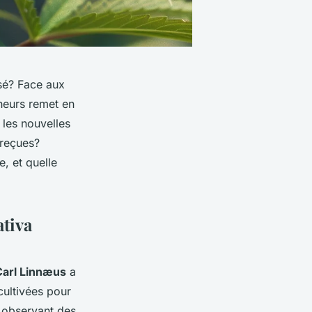
ssé? Face aux
heurs remet en
 les nouvelles
 reçues?
e, et quelle
ativa
Carl Linnæus
a
cultivées pour
, observant des