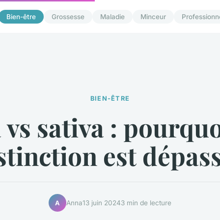
Bien-être
Grossesse
Maladie
Minceur
Professionn
BIEN-ÊTRE
 vs sativa : pourquo
stinction est dépas
Anna
13 juin 2024
3 min de lecture
A