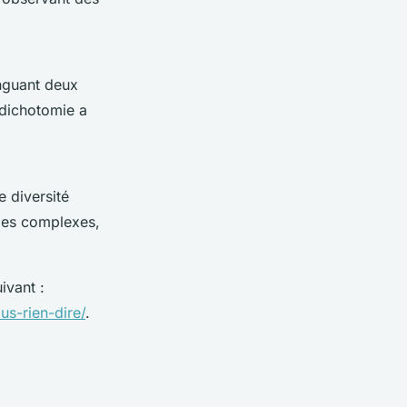
inguant deux
 dichotomie a
e diversité
ides complexes,
ivant :
us-rien-dire/
.