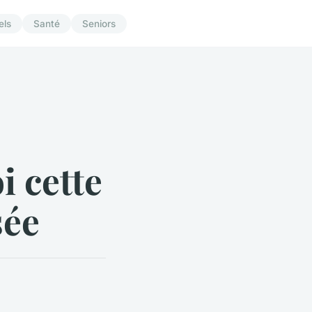
els
Santé
Seniors
i cette
sée