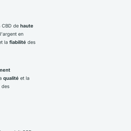
ts CBD de
haute
l'argent en
t la
fiabilité
des
ment
la
qualité
et la
s des