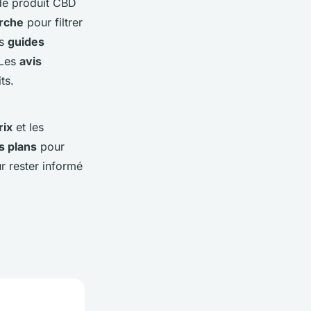
 de produit CBD
erche
pour filtrer
es
guides
 Les
avis
ts.
rix
et les
s plans
pour
 rester informé