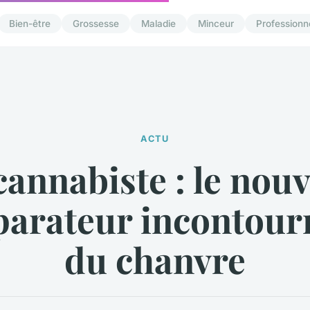
Bien-être
Grossesse
Maladie
Minceur
Professionn
ACTU
cannabiste : le nou
arateur incontour
du chanvre