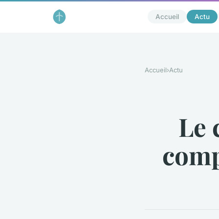
Accueil
Actu
Accueil
›
Actu
Le 
comp