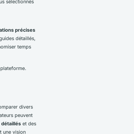
ous sélectionnés
ations précises
guides détaillés,
onomiser temps
 plateforme.
omparer divers
mateurs peuvent
 détaillés
et des
t une vision