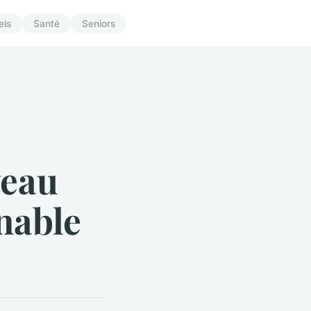
els
Santé
Seniors
veau
nable