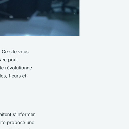
 Ce site vous
vec pour
te révolutionne
es, fleurs et
itent s'informer
site propose une