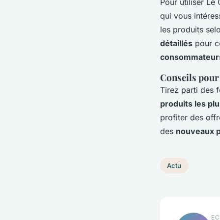
Pour utiliser L
qui vous intére
les produits sel
détaillés
pour c
consommateur
Conseils pour 
Tirez parti des
produits les pl
profiter des off
des
nouveaux p
Actu
EC