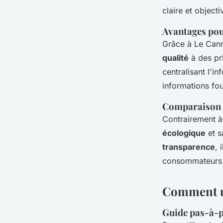
claire et object
Avantages po
Grâce à Le Can
qualité
à des pri
centralisant l'in
informations four
Comparaison 
Contrairement à
écologique
et s
transparence
, 
consommateurs 
Comment ut
Guide pas-à-