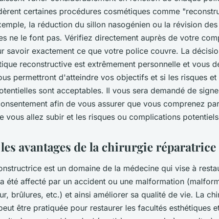
dèrent certaines procédures cosmétiques comme "reconstruc
emple, la réduction du sillon nasogénien ou la révision des 
res ne le font pas. Vérifiez directement auprès de votre co
r savoir exactement ce que votre police couvre. La décisio
stique reconstructive est extrêmement personnelle et vous d
us permettront d'atteindre vos objectifs et si les risques et 
otentielles sont acceptables. Il vous sera demandé de signe
consentement afin de vous assurer que vous comprenez par
ue vous allez subir et les risques ou complications potentiels
les avantages de la chirurgie réparatrice
onstructrice est un domaine de la médecine qui vise à resta
i a été affecté par un accident ou une malformation (malfor
r, brûlures, etc.) et ainsi améliorer sa qualité de vie. La chi
peut être pratiquée pour restaurer les facultés esthétiques e