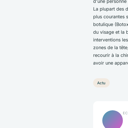
d'une personne 
La plupart des d
plus courantes s
botulique (Botox
du visage et la 
interventions le
zones de la tête
recourir à la ch
avoir une appare
Actu
EC