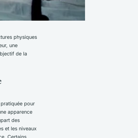
ctures physiques
eur, une
jectif de la
e
t pratiquée pour
'une apparence
upart des
s et les niveaux
ce. Certains