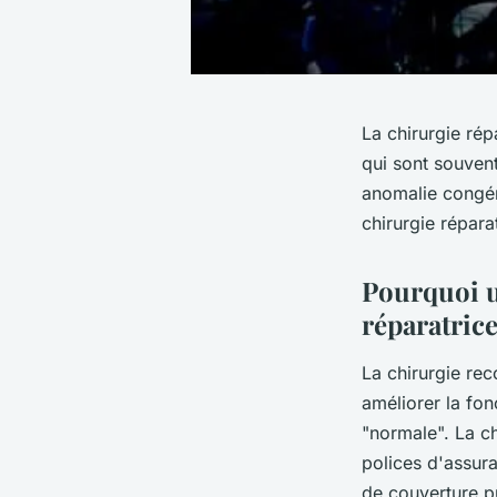
La chirurgie rép
qui sont souven
anomalie congén
chirurgie répara
Pourquoi u
réparatrice
La chirurgie rec
améliorer la fo
"normale". La ch
polices d'assur
de couverture p