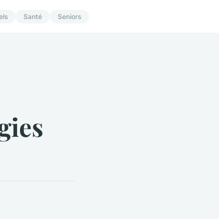
els
Santé
Seniors
gies