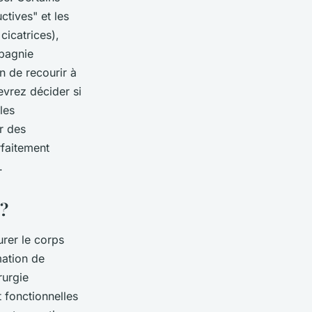
tives" et les
cicatrices),
mpagnie
n de recourir à
evrez décider si
les
r des
faitement
.
 ?
urer le corps
mation de
rurgie
t fonctionnelles