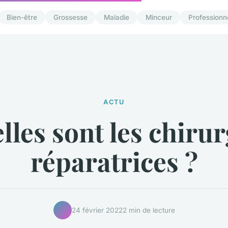
Bien-être
Grossesse
Maladie
Minceur
Professionn
ACTU
lles sont les chirur
réparatrices ?
24 février 2022
2 min de lecture