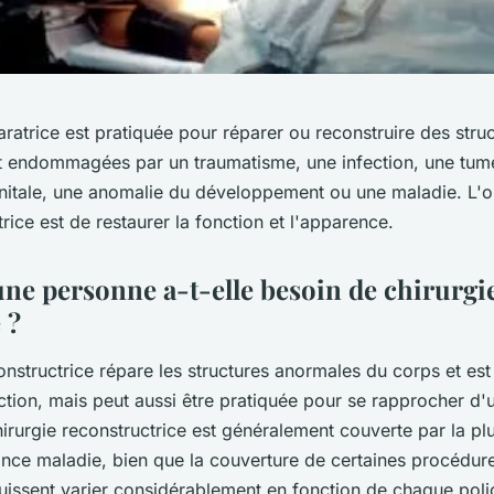
aratrice est pratiquée pour réparer ou reconstruire des stru
t endommagées par un traumatisme, une infection, une tum
itale, une anomalie du développement ou une maladie. L'ob
trice est de restaurer la fonction et l'apparence.
ne personne a-t-elle besoin de chirurgi
 ?
onstructrice répare les structures anormales du corps et es
nction, mais peut aussi être pratiquée pour se rapprocher d
irurgie reconstructrice est généralement couverte par la pl
ance maladie, bien que la couverture de certaines procédure
uissent varier considérablement en fonction de chaque poli